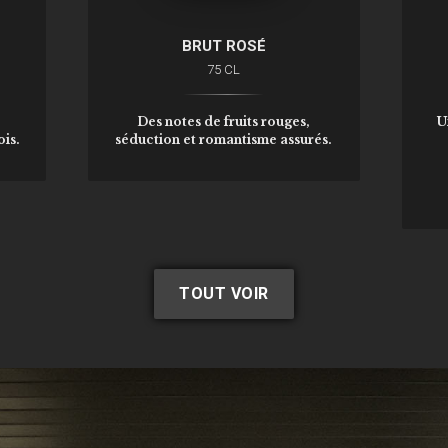
BRUT ROSÉ
75 CL
Des notes de fruits rouges,
U
is.
séduction et romantisme assurés.
TOUT VOIR