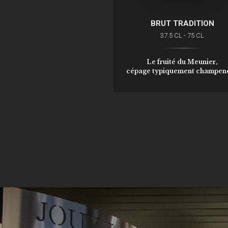
BRUT TRADITION
37.5 CL - 75 CL
Le fruité du Meunier,
cépage typiquement champeno