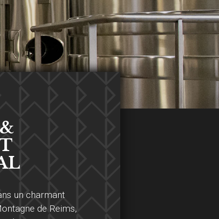
 &
T
AL
dans un charmant
 Montagne de Reims,