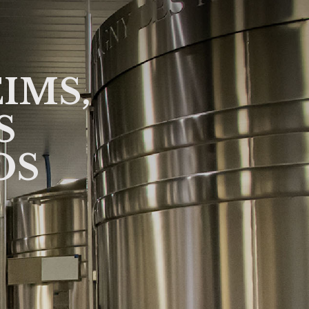
EIMS,
S
OS