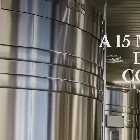
A 15
C