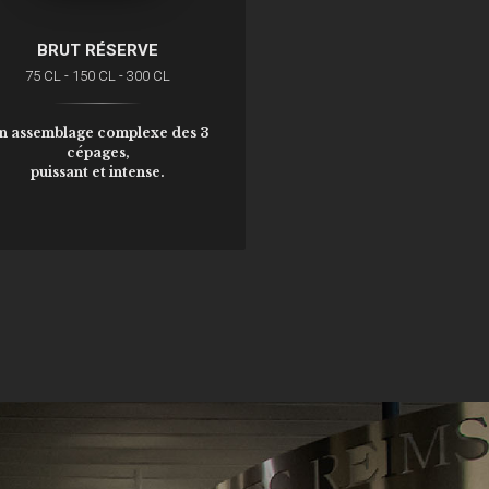
BRUT RÉSERVE
75 CL - 150 CL - 300 CL
n assemblage complexe des 3
cépages,
puissant et intense.